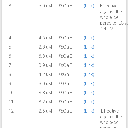
3
5.0 uM
Tb
GalE
(Link)
Effective
against the
whole-cell
parasite: EC
:
50
4.4 uM
4
4.6 uM
Tb
GalE
(Link)
5
2.8 uM
Tb
GalE
(Link)
6
6.8 uM
Tb
GalE
(Link)
7
0.9 uM
Tb
GalE
(Link)
8
4.2 uM
Tb
GalE
(Link)
9
8.0 uM
Tb
GalE
(Link)
10
3.8 uM
Tb
GalE
(Link)
11
3.2 uM
Tb
GalE
(Link)
12
2.6 uM
Tb
GalE
(Link)
Effective
against the
whole-cell