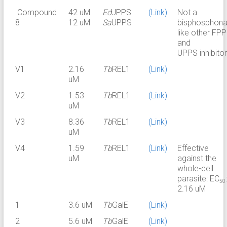
Compound
42 uM
Ec
UPPS
(Link)
Not a
8
12 uM
Sa
UPPS
bisphosphona
like other FP
and
UPPS inhibitor
V1
2.16
Tb
REL1
(Link)
uM
V2
1.53
Tb
REL1
(Link)
uM
V3
8.36
Tb
REL1
(Link)
uM
V4
1.59
Tb
REL1
(Link)
Effective
uM
against the
whole-cell
parasite: EC
:
50
2.16 uM
1
3.6 uM
Tb
GalE
(Link)
2
5.6 uM
Tb
GalE
(Link)