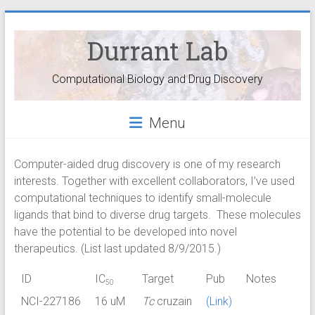
Durrant Lab
Computational Biology and Drug Discovery
Menu
Computer-aided drug discovery is one of my research
interests. Together with excellent collaborators, I’ve used
computational techniques to identify small-molecule
ligands that bind to diverse drug targets. These molecules
have the potential to be developed into novel
therapeutics. (List last updated 8/9/2015.)
ID
IC
Target
Pub
Notes
50
NCI-227186
16 uM
Tc
cruzain
(Link)