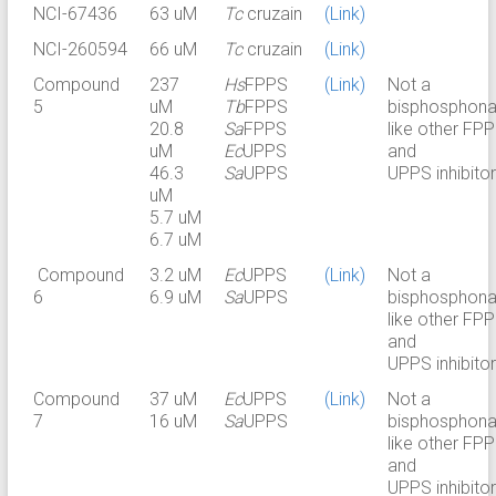
NCI-67436
63 uM
Tc
cruzain
(Link)
NCI-260594
66 uM
Tc
cruzain
(Link)
Compound
237
Hs
FPPS
(Link)
Not a
5
uM
Tb
FPPS
bisphosphona
20.8
Sa
FPPS
like other FP
uM
Ec
UPPS
and
46.3
Sa
UPPS
UPPS inhibitor
uM
5.7 uM
6.7 uM
Compound
3.2 uM
Ec
UPPS
(Link)
Not a
6
6.9 uM
Sa
UPPS
bisphosphona
like other FP
and
UPPS inhibitor
Compound
37 uM
Ec
UPPS
(Link)
Not a
7
16 uM
Sa
UPPS
bisphosphona
like other FP
and
UPPS inhibitor