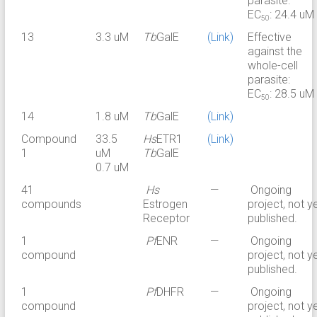
parasite:
EC
: 24.4 uM
50
13
3.3 uM
Tb
GalE
(Link)
Effective
against the
whole-cell
parasite:
EC
: 28.5 uM
50
14
1.8 uM
Tb
GalE
(Link)
Compound
33.5
Hs
ETR1
(Link)
1
uM
Tb
GalE
0.7 uM
41
Hs
—
Ongoing
compounds
Estrogen
project, not y
Receptor
published.
1
Pf
ENR
—
Ongoing
compound
project, not y
published.
1
Pf
DHFR
—
Ongoing
compound
project, not y